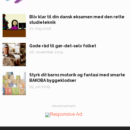
Bliv klar til din dansk eksamen med den rette
studieteknik
21. maj 2016
Gode råd til gør-det-selv folket
28. november 2015
Styrk dit barns motorik og fantasi med smarte
BAKOBA byggeklodser
29. juli 2019
Advertisement