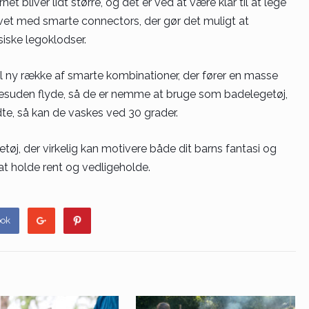
t bliver lidt større, og det er ved at være klar til at lege
vet med smarte connectors, der gør det muligt at
iske legoklodser.
el ny række af smarte kombinationer, der fører en masse
esuden flyde, så de er nemme at bruge som badelegetøj,
dte, så kan de vaskes ved 30 grader.
getøj, der virkelig kan motivere både dit barns fantasi og
t holde rent og vedligeholde.
ook