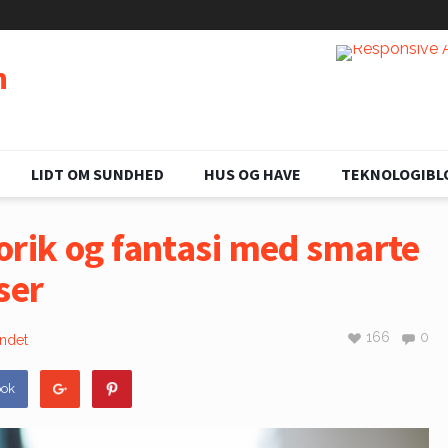
n
LIDT OM SUNDHED
HUS OG HAVE
TEKNOLOGIBL
orik og fantasi med smarte
ser
166
0
ndet
ook