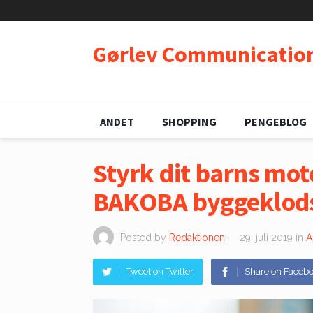
Gørlev Communicatio
ANDET
SHOPPING
PENGEBLOG
Styrk dit barns mot
BAKOBA byggeklod
Posted by
Redaktionen
— 29. juli 2019
in
A
Tweet on Twitter
Share on Faceb