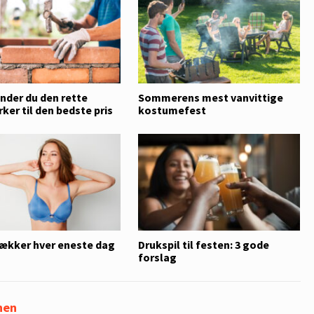
nder du den rette
Sommerens mest vanvittige
er til den bedste pris
kostumefest
lækker hver eneste dag
Drukspil til festen: 3 gode
forslag
nen