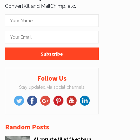
ConvertKit and MailChimp, etc.
Follow Us
Stay updated via social channels
Random Posts
At opruste til at få et barn