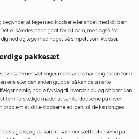
g begynder at lege med klodser eller andet med dit barn,
. Det er således både godt for dit barn, men også for
e dig ned og lege med noget så simpelt som klodser.
 færdige pakkesæt
e sjove sammensætninger, mens andre har brug for en form
den ene eller den anden gruppe, så kan de smarte
lger nemlig nogle forslag til, hvordan du og dit barn kan
st fem forskellige måder at samle klodserne på i hver
en problem at skille klodserne ad igen, så de kan bruges
f forslagene, og du kan frit sammensætte klodserne på