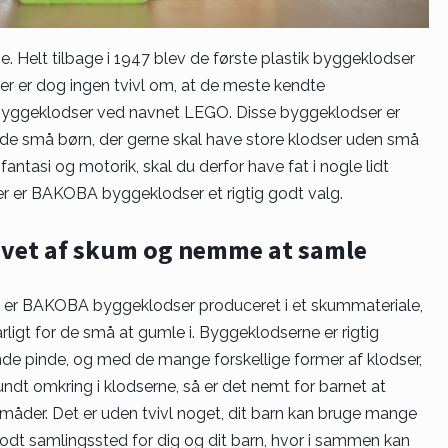
e. Helt tilbage i 1947 blev de første plastik byggeklodser
Der er dog ingen tvivl om, at de meste kendte
 byggeklodser ved navnet LEGO. Disse byggeklodser er
 de små børn, der gerne skal have store klodser uden små
fantasi og motorik, skal du derfor have fat i nogle lidt
er er BAKOBA byggeklodser et rigtig godt valg.
avet af skum og nemme at samle
å er BAKOBA byggeklodser produceret i et skummateriale,
 farligt for de små at gumle i. Byggeklodserne er rigtig
pinde, og med de mange forskellige former af klodser,
dt omkring i klodserne, så er det nemt for barnet at
der. Det er uden tvivl noget, dit barn kan bruge mange
odt samlingssted for dig og dit barn, hvor i sammen kan