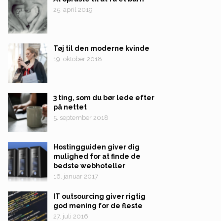
25. april 2019
Tøj til den moderne kvinde
19. oktober 2018
3 ting, som du bør lede efter
på nettet
5. september 2018
Hostingguiden giver dig
mulighed for at finde de
bedste webhoteller
16. januar 2017
IT outsourcing giver rigtig
god mening for de fleste
27. juli 2016