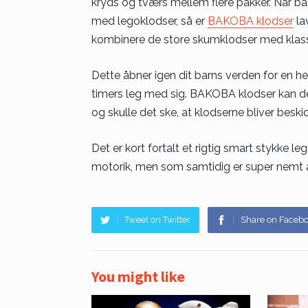
kryds og tværs mellem flere pakker. Når barne
med legoklodser, så er
BAKOBA klodser
la
kombinere de store skumklodser med klass
Dette åbner igen dit barns verden for en h
timers leg med sig. BAKOBA klodser kan d
og skulle det ske, at klodserne bliver beski
Det er kort fortalt et rigtig smart stykke le
motorik, men som samtidig er super nemt a
Tweet on Twitter
Share on Faceb
You might like