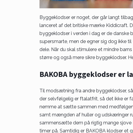
Byggeklodser er noget, der går langt tilbag
lanceret af det britiske mærke Kiddicraft. 
byggeklodser i verden i dag er de danske
supersmarte, men de egner sig dog ikke til
dele. Når du skal stimulere et mindre barns 
større og også mere sikre byggeklodser. H
BAKOBA byggeklodser er l
Til modsætning fra andre byggeklodser, s
der selvfølgelig er ftalatfrit, så det ikke er
nemme at sætte sammen med medfølgende 
samt mængden af huller og udskæringer run
sammensætte dem på rigtig mange sjove må
timer på. Samtidig er BAKOBA klodser et g