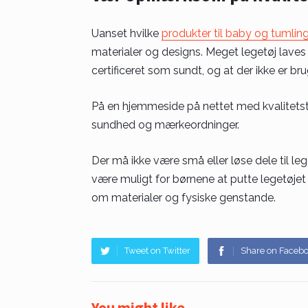
Uanset hvilke
produkter til baby og tumlin
materialer og designs. Meget legetøj laves a
certificeret som sundt, og at der ikke er brug
På en hjemmeside på nettet med kvalitetstil
sundhed og mærkeordninger.
Der må ikke være små eller løse dele til leg
være muligt for børnene at putte legetøjet
om materialer og fysiske genstande.
Tweet on Twitter
Share on Faceb
You might like