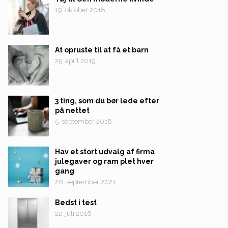
19. oktober 2018
At opruste til at få et barn
25. april 2019
3 ting, som du bør lede efter
på nettet
5. september 2018
Hav et stort udvalg af firma
julegaver og ram plet hver
gang
20. september 2021
Bedst i test
22. juli 2016