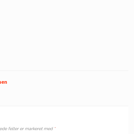
nen
de felter er markeret med
*