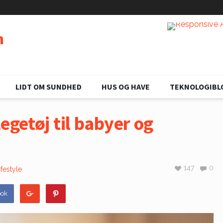
n
LIDT OM SUNDHED
HUS OG HAVE
TEKNOLOGIBL
egetøj til babyer og
147
0
ifestyle
ook