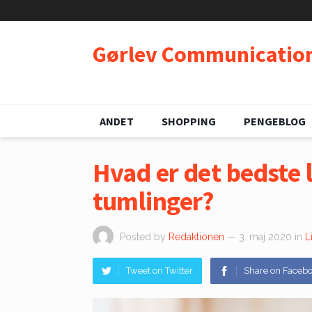
Gørlev Communicatio
ANDET
SHOPPING
PENGEBLOG
Hvad er det bedste l
tumlinger?
Posted by
Redaktionen
— 3. maj 2020
in
L
Tweet on Twitter
Share on Faceb