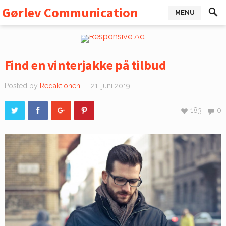
Gørlev Communication
MENU
Find en vinterjakke på tilbud
Posted by
Redaktionen
— 21. juni 2019
183
0