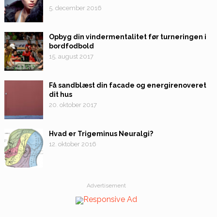
5. december 2016
Opbyg din vindermentalitet før turneringen i
bordfodbold
15. august 2017
Få sandblæst din facade og energirenoveret
dit hus
20. oktober 2017
Hvad er Trigeminus Neuralgi?
12. oktober 2016
Advertisement